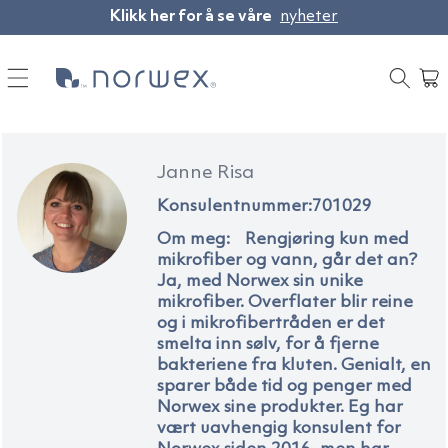
|
Hopp til
Noe
Klikk her for å se våre
nyheter
innholdet
gikk
galt!
Handlev
Prøv
igjen
senere
Janne Risa
Konsulentnummer:
701029
Om meg:
Rengjøring kun med
mikrofiber og vann, går det an?
Ja, med Norwex sin unike
mikrofiber. Overflater blir reine
og i mikrofibertråden er det
smelta inn sølv, for å fjerne
bakteriene fra kluten. Genialt, en
sparer både tid og penger med
Norwex sine produkter. Eg har
vært uavhengig konsulent for