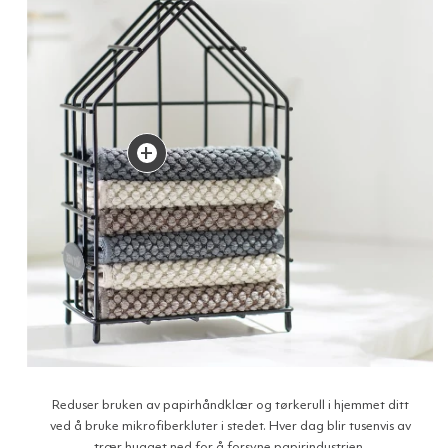
+
Reduser bruken av papirhåndklær og tørkerull i hjemmet ditt
ved å bruke mikrofiberkluter i stedet. Hver dag blir tusenvis av
trær hugget ned for å forsyne papirindustrien.