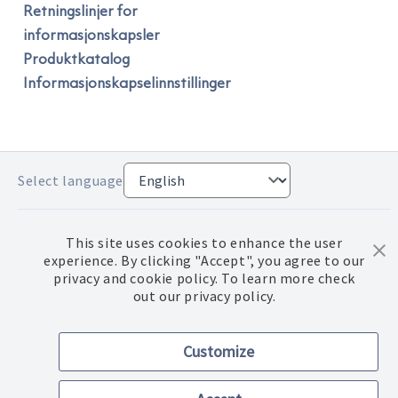
Retningslinjer for
informasjonskapsler
Produktkatalog
Informasjonskapselinnstillinger
Select language
Facebook
Instagram
Personvernerklæring
Vilkår for bruk
Kontaktinformasjon
This site uses cookies to enhance the user
Juridisk varsel
© 2026,
Norwex Norge AS
Drevet av Shopify
experience. By clicking "Accept", you agree to our
Andre bilder og firmanavn som vises på denne siden kan være varemerker for deres
privacy and cookie policy. To learn more check
respektive eiere.
out our privacy policy.
Customize