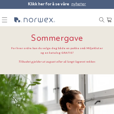
|
Hopp til
Noe
Klikk her for å se våre
nyheter
innholdet
gikk
galt!
Handlev
Prøv
igjen
Sommergave
senere
For hver ordre kan du velge deg både en pakke små Miljøkluter
og en katalog GRATIS!
Tilbudet gjelder ut august eller så langt lageret rekker.