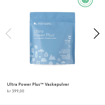
‹
›
Ultra Power Plus™ Vaskepulver
Av
kr 399,00
kr